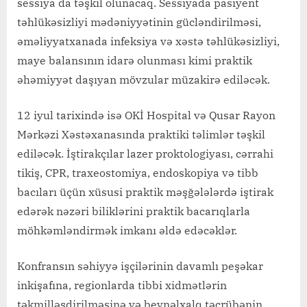
sessiya da təşkil olunacaq. Sessiyada pasiyent
təhlükəsizliyi mədəniyyətinin gücləndirilməsi,
əməliyyatxanada infeksiya və xəstə təhlükəsizliyi,
maye balansının idarə olunması kimi praktik
əhəmiyyət daşıyan mövzular müzakirə ediləcək.
12 iyul tarixində isə OKİ Hospital və Qusar Rayon
Mərkəzi Xəstəxanasında praktiki təlimlər təşkil
ediləcək. İştirakçılar lazer proktologiyası, cərrahi
tikiş, CPR, traxeostomiya, endoskopiya və tibb
bacıları üçün xüsusi praktik məşğələlərdə iştirak
edərək nəzəri biliklərini praktik bacarıqlarla
möhkəmləndirmək imkanı əldə edəcəklər.
Konfransın səhiyyə işçilərinin davamlı peşəkar
inkişafına, regionlarda tibbi xidmətlərin
təkmilləşdirilməsinə və beynəlxalq təcrübənin