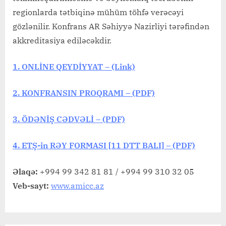
regionlarda tətbiqinə mühüm töhfə verəcəyi
gözlənilir. Konfrans AR Səhiyyə Nazirliyi tərəfindən
akkreditasiya ediləcəkdir.
1. ONLİNE QEYDİYYAT – (Link)
2. KONFRANSIN PROQRAMI – (PDF)
3. ÖDƏNİŞ CƏDVƏLİ – (PDF)
4. ETŞ-in RƏY FORMASI [11 DTT BALI] – (PDF)
Əlaqə:
+994 99 342 81 81 / +994 99 310 32 05
Veb-sayt:
www.amicc.az