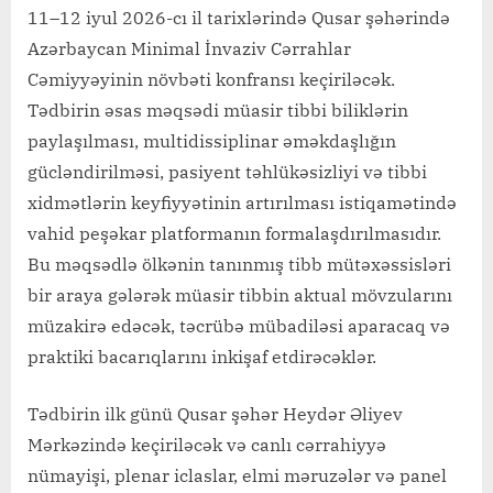
11–12 iyul 2026-cı il tarixlərində Qusar şəhərində
Azərbaycan Minimal İnvaziv Cərrahlar
Cəmiyyəyinin növbəti konfransı keçiriləcək.
Tədbirin əsas məqsədi müasir tibbi biliklərin
paylaşılması, multidissiplinar əməkdaşlığın
gücləndirilməsi, pasiyent təhlükəsizliyi və tibbi
xidmətlərin keyfiyyətinin artırılması istiqamətində
vahid peşəkar platformanın formalaşdırılmasıdır.
Bu məqsədlə ölkənin tanınmış tibb mütəxəssisləri
bir araya gələrək müasir tibbin aktual mövzularını
müzakirə edəcək, təcrübə mübadiləsi aparacaq və
praktiki bacarıqlarını inkişaf etdirəcəklər.
Tədbirin ilk günü Qusar şəhər Heydər Əliyev
Mərkəzində keçiriləcək və canlı cərrahiyyə
nümayişi, plenar iclaslar, elmi məruzələr və panel