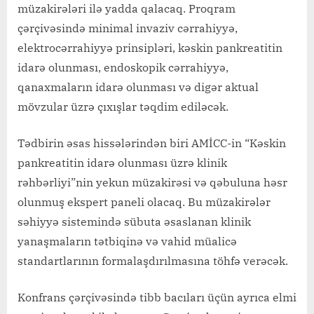
müzakirələri ilə yadda qalacaq. Proqram
çərçivəsində minimal invaziv cərrahiyyə,
elektrocərrahiyyə prinsipləri, kəskin pankreatitin
idarə olunması, endoskopik cərrahiyyə,
qanaxmaların idarə olunması və digər aktual
mövzular üzrə çıxışlar təqdim ediləcək.
Tədbirin əsas hissələrindən biri AMİCC-in “Kəskin
pankreatitin idarə olunması üzrə klinik
rəhbərliyi”nin yekun müzakirəsi və qəbuluna həsr
olunmuş ekspert paneli olacaq. Bu müzakirələr
səhiyyə sistemində sübuta əsaslanan klinik
yanaşmaların tətbiqinə və vahid müalicə
standartlarının formalaşdırılmasına töhfə verəcək.
Konfrans çərçivəsində tibb bacıları üçün ayrıca elmi