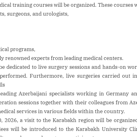
ical training courses will be organized. These courses w
Toggle
sub-
ts, surgeons, and urologists,
Toggle
menu
sub-
menu
Toggle
tical programs,
sub-
menu
Toggle
lly renowned experts from leading medical centers.
sub-
 be dedicated to live surgery sessions and hands-on w
menu
performed. Furthermore, live surgeries carried out i
Toggle
lls
sub-
menu
leading Azerbaijani specialists working in Germany an
Toggle
eration sessions together with their colleagues from Az
sub-
menu
dical services in various fields within the country.
, 2026, a visit to the Karabakh region will be organize
ndees will be introduced to the Karabakh University Cli
Toggle
sub-