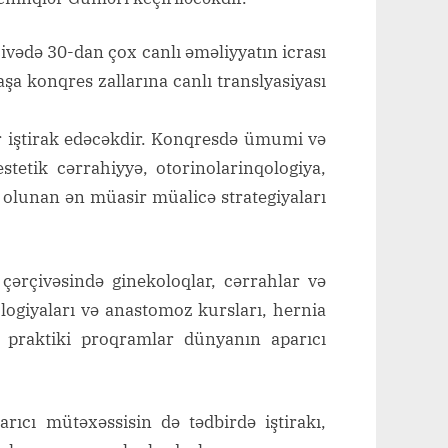
vədə 30-dan çox canlı əməliyyatın icrası
şa konqres zallarına canlı translyasiyası
r iştirak edəcəkdir. Konqresdə ümumi və
estetik cərrahiyyə, otorinolarinqologiya,
iq olunan ən müasir müalicə strategiyaları
 çərçivəsində ginekoloqlar, cərrahlar və
ologiyaları və anastomoz kursları, hernia
r praktiki proqramlar dünyanın aparıcı
ıcı mütəxəssisin də tədbirdə iştirakı,