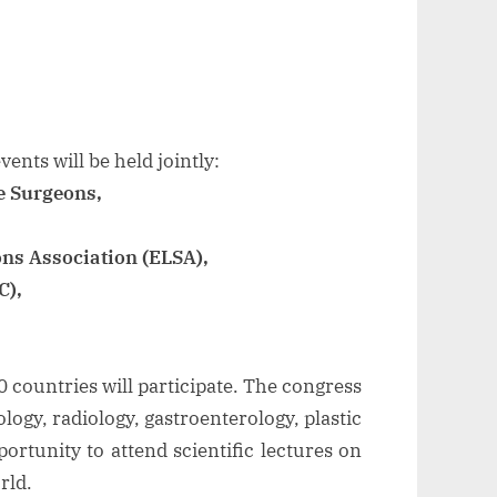
ents will be held jointly:
e Surgeons,
ns Association (ELSA),
C),
 countries will participate. The congress
logy, radiology, gastroenterology, plastic
ortunity to attend scientific lectures on
rld.