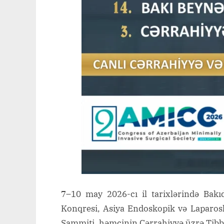
7–10 may 2026-cı il tarixlərində Bakı
Konqresi, Asiya Endoskopik və Laparosk
Sammiti, həmçinin Cərrahiyyə üzrə Tibb B