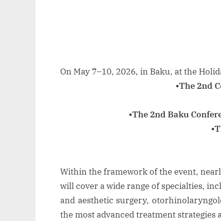
On May 7–10, 2026, in Baku, at the Holida
•The 2nd C
•The 2nd Baku Confere
•T
Within the framework of the event, nearl
will cover a wide range of specialties, i
and aesthetic surgery, otorhinolaryngolo
the most advanced treatment strategies a