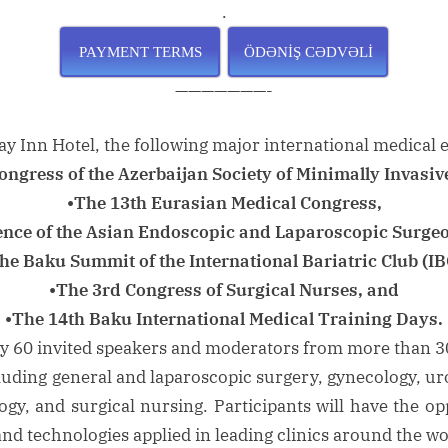
.
PAYMENT TERMS
ÖDƏNİŞ CƏDVƏLİ
Toggle
———————-
sub-
menu
y Inn Hotel, the following major international medical ev
ongress of the Azerbaijan Society of Minimally Invasiv
•The 13th Eurasian Medical Congress,
Toggle
nce of the Asian Endoscopic and Laparoscopic Surgeo
sub-
menu
he Baku Summit of the International Bariatric Club (IB
•The 3rd Congress of Surgical Nurses, and
•The 14th Baku International Medical Training Days.
y 60 invited speakers and moderators from more than 30
Toggle
sub-
ncluding general and laparoscopic surgery, gynecology, uro
menu
gy, and surgical nursing. Participants will have the opp
nd technologies applied in leading clinics around the wo