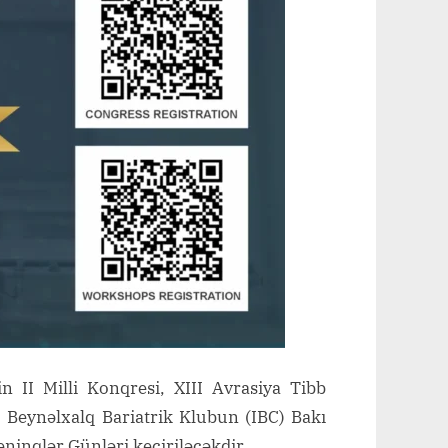
 II Milli Konqresi, XIII Avrasiya Tibb
 Beynəlxalq Bariatrik Klubun (IBC) Bakı
ninqlər Günləri keçiriləcəkdir.