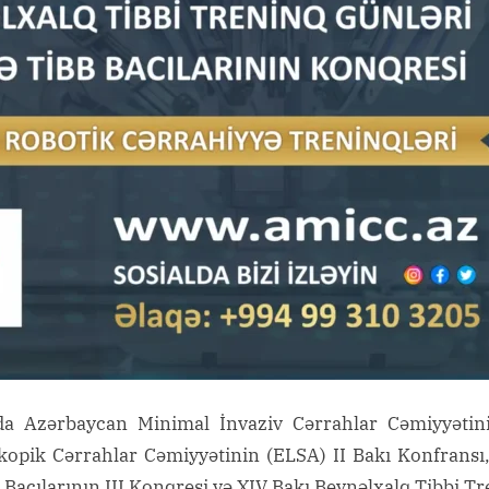
da Azərbaycan Minimal İnvaziv Cərrahlar Cəmiyyətinin
opik Cərrahlar Cəmiyyətinin (ELSA) II Bakı Konfransı,
acılarının III Konqresi və XIV Bakı Beynəlxalq Tibbi Tre