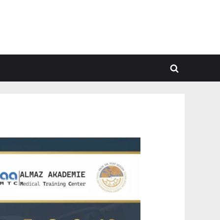
Toggle
search
form