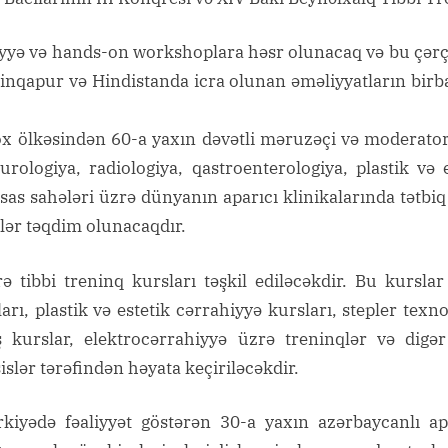
iyyə və hands-on workshoplara həsr olunacaq və bu çərçi
inqapur və Hindistanda icra olunan əməliyyatların birba
x ölkəsindən 60-a yaxın dəvətli məruzəçi və moderato
rologiya, radiologiya, qastroenterologiya, plastik və 
tisas sahələri üzrə dünyanın aparıcı klinikalarında tətb
lər təqdim olunacaqdır.
 tibbi treninq kursları təşkil ediləcəkdir. Bu kurslar
rı, plastik və estetik cərrahiyyə kursları, stepler texn
ış kurslar, elektrocərrahiyyə üzrə treninqlər və digə
lər tərəfindən həyata keçiriləcəkdir.
iyədə fəaliyyət göstərən 30-a yaxın azərbaycanlı apar