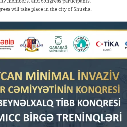
ulty members, and congress participants.
menu
ess will take place in the city of Shusha.