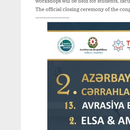
workshops will be held for students, fac
The official closing ceremony of the congr
—————————