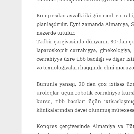
Konqresdən əvvəlki iki gün canlı cərrah
planlaşdırılır. Eyni zamanda Almaniya, S
nəzərdə tutulur.
Tədbir çərçivəsində dünyanın 30-dan ço
laparoskopik cərrahiyyə, ginekologiya, u
cərrahiyyə üzrə tibb bacılığı və digər ix
və texnologiyaları haqqında elmi məruzə
Bununla yanaşı, 20-dən çox ixtisas üzrə
uroloqlar üçün robotik cərrahiyyə kursla
kursu, tibb bacıları üçün ixtisaslaşm
klinikalarından dəvət olunmuş mütəxəssis
Konqres çərçivəsində Almaniya və Türk