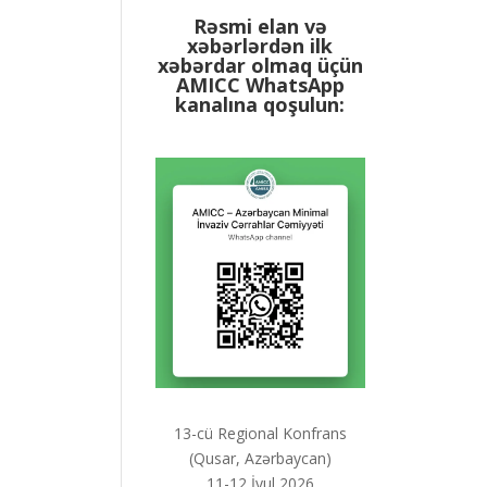
Rəsmi elan və
xəbərlərdən ilk
xəbərdar olmaq üçün
AMICC WhatsApp
kanalına qoşulun:
13-cü Regional Konfrans
(Qusar, Azərbaycan)
11-12 İyul 2026