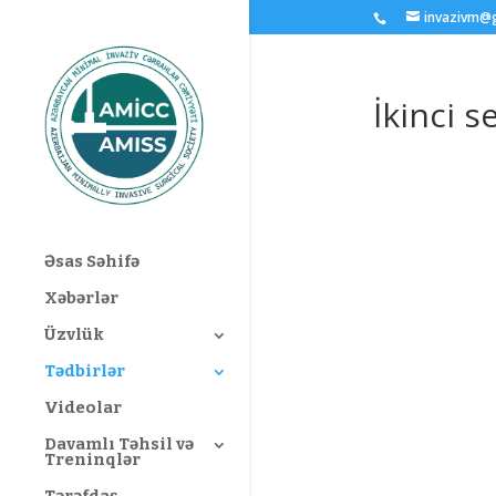
invazivm@
İkinci s
Əsas Səhifə
Xəbərlər
Üzvlük
Tədbirlər
Videolar
Davamlı Təhsil və
Treninqlər
Tərəfdaş