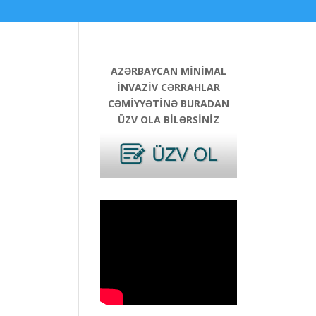
AZƏRBAYCAN MİNİMAL
İNVAZİV CƏRRAHLAR
CƏMİYYƏTİNƏ BURADAN
ÜZV OLA BİLƏRSİNİZ