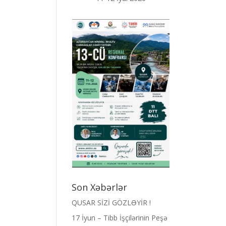
Son Xəbərlər
QUSAR SİZİ GÖZLƏYİR !
17 İyun – Tibb İşçilərinin Peşə