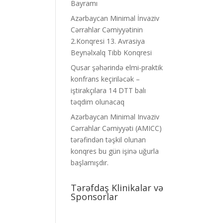
Bayramı
Azərbaycan Minimal İnvaziv
Cərrahlar Cəmiyyətinin
2.Konqresi 13. Avrasiya
Beynəlxalq Tibb Konqresi
Qusar şəhərində elmi-praktik
konfrans keçiriləcək –
iştirakçılara 14 DTT balı
təqdim olunacaq
Azərbaycan Minimal Invaziv
Cərrahlar Cəmiyyəti (AMICC)
tərəfindən təşkil olunan
konqres bu gün işinə uğurla
başlamışdır.
Tərəfdaş Klinikalar və
Sponsorlar