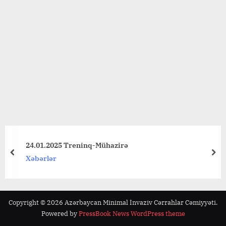
24.01.2025 Treninq-Mühazirə
prev
nex
Xəbərlər
Copyright © 2026 Azərbaycan Minimal İnvaziv Cərrahlar Cəmiyyəti.
Powered by
PressBook News WordPress theme